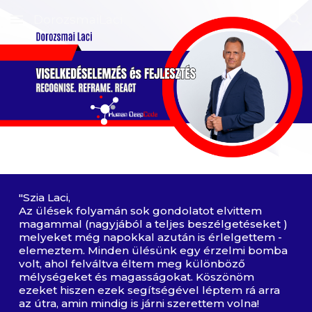
DorozsmaiLaci
Skip to main content
Skip to navigation
"Szia Laci,
Az ülések folyamán sok gondolatot elvittem
magammal (nagyjából a teljes beszélgetéseket )
melyeket még napokkal azután is érlelgettem -
elemeztem. Minden ülésünk egy érzelmi bomba
volt, ahol felváltva éltem meg különböző
mélységeket és magasságokat. Köszönöm
ezeket hiszen ezek segítségével léptem rá arra
az útra, amin mindig is járni szerettem volna!