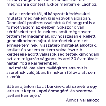
meghozni a döntést. Ekkor mentem el Lacihoz.
Laci a kezdetektől jól irányzott kérdésekkel
mutatta meg nekem ki is vagyok valójában.
Rendkívüli profizmussal tártuk fel, hogy mi is a
fő motivációm az életben. Sokszor olyan
kérdéseket tett fel nekem, amit még sosem
tettem fel magamnak, így hosszasan el kellett
gondolkodnom rajta. A történetek, amiket
elmeséltem neki, visszatérő mintákat alkottak,
amiket én sosem vettem volna észre. A
kérdéseire adott válaszok segítettek kimondani
azt, amire igazán vágyom, és ami 30 év múlva is
hajtani fog a karrieremben.
Laci másfél óra alatt rávilágított arra mit is
szeretnék valójában. Ez nekem fél év alatt sem
sikerült.
Bátran ajánlom Lacit bárkinek, aki szeretne egy
letisztult képet kapni önmagáról és szeretne
javítani karrierjén."
Álmos, vállalkozó