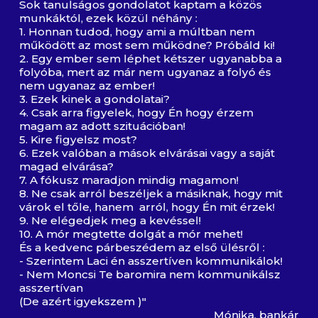
Sok tanulságos gondolatot kaptam a közös
munkáktól, ezek közül néhány :
1. Honnan tudod, hogy ami a múltban nem
működött az most sem működne? Próbáld ki!
2. Egy ember sem léphet kétszer ugyanabba a
folyóba, mert az már nem ugyanaz a folyó és
nem ugyanaz az ember!
3. Ezek kinek a gondolatai?
4. Csak arra figyelek, hogy Én hogy érzem
magam az adott szituációban!
5. Kire figyelsz most?
6. Ezek valóban a mások elvárásai vagy a saját
magad elvárása?
7. A fókusz maradjon mindig magamon!
8. Ne csak arról beszéljek a másiknak, hogy mit
várok el tőle, hanem arról, hogy Én mit érzek!
9. Ne elégedjek meg a kevéssel!
10. A mór megtette dolgát a mór mehet!
És a kedvenc párbeszédem az első ülésről :
- Szerintem Laci én asszertíven kommunikálok!
- Nem Moncsi Te baromira nem kommunikálsz
asszertívan
(De azért igyekszem )"
Mónika, bankár