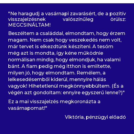
"
Ne haragudj a vasárnapi zavarásért, de a pozitív
visszajelzésnek valószínűleg örülsz:
MEGCSINÁLTAM!
Beszéltem a családdal, elmondtam, hogy érzem
magam. Nem csak hogy veszekedés nem volt,
már tervet is elkezdtünk készíteni. A tesóm
még azt is mondta, így kéne működnie
normálisan mindig, hogy elmondjuk, ha valami
bánt. A fiam pedig még itthon is említette,
milyen jó, hogy elmondtam. Remélem, a
lelkesedésemből kiderül, mennyire hálás
vagyok! Hihetetlenül megkönnyebbültem. (És a
végén azt gondoltam: ennyire egyszerű lenne?)"
Ez a mai visszajelzés megkoronázta a
vasárnapomat!"
Viktória, pénzügyi előadó