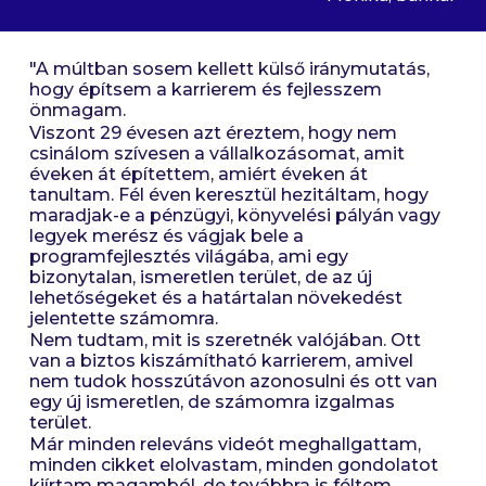
"A múltban sosem kellett külső iránymutatás,
hogy építsem a karrierem és fejlesszem
önmagam.
Viszont 29 évesen azt éreztem, hogy nem
csinálom szívesen a vállalkozásomat, amit
éveken át építettem, amiért éveken át
tanultam. Fél éven keresztül hezitáltam, hogy
maradjak-e a pénzügyi, könyvelési pályán vagy
legyek merész és vágjak bele a
programfejlesztés világába, ami egy
bizonytalan, ismeretlen terület, de az új
lehetőségeket és a határtalan növekedést
jelentette számomra.
Nem tudtam, mit is szeretnék valójában. Ott
van a biztos kiszámítható karrierem, amivel
nem tudok hosszútávon azonosulni és ott van
egy új ismeretlen, de számomra izgalmas
terület.
Már minden releváns videót meghallgattam,
minden cikket elolvastam, minden gondolatot
kiírtam magamból, de továbbra is féltem